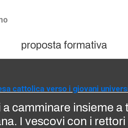
no
proposta formativa
esa cattolica verso i giovani universi
i a camminare insieme a t
ana. I vescovi con i rettori