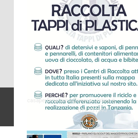
casaperferietorino@immacolatine.it
011 531395