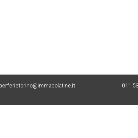
aperferietorino@immacolatine.it 011 53